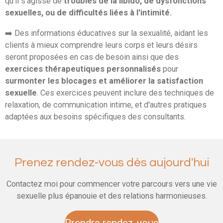
qu'il s'agisse de
troubles de la libido, de dysfonctions
sexuelles, ou de difficultés liées à l'intimité.
➡️
Des informations éducatives sur la sexualité, aidant les
clients à mieux comprendre leurs corps et leurs désirs
seront proposées en cas de besoin ainsi que des
exercices thérapeutiques personnalisés
pour
surmonter les blocages et améliorer la satisfaction
sexuelle
. Ces exercices peuvent inclure des techniques de
relaxation, de communication intime, et d'autres pratiques
adaptées aux besoins spécifiques des consultants.
Prenez rendez-vous dès aujourd'hui
Contactez moi pour commencer votre parcours vers une vie
sexuelle plus épanouie et des relations harmonieuses.