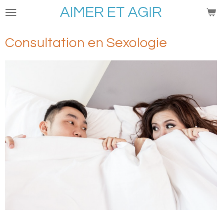
AIMER ET AGIR
Passer
au
contenu
Consultation en Sexologie
principal