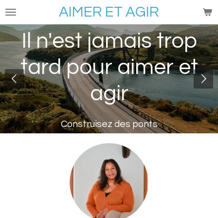
AIMER ET AGIR
Passer
au
contenu
Il n'est jamais trop
principal
tard pour aimer et
agir
Construisez des ponts