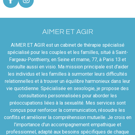
F
I
a
n
c
s
e
t
AIMER ET AGIR
b
a
o
g
AIMER ET AGIR est un cabinet de thérapie spécialisé
o
r
spécialisé pour les couples et les familles, situé à Saint-
k
a
Fargeau-Ponthierry, en Seine et marne, 77, à Paris 13 et
m
consulte aussi en visio. Ma mission principale est d'aider
les individus et les familles à surmonter leurs difficultés
relationnelles et à trouver un équilibre harmonieux dans leur
vie quotidienne. Spécialisée en sexologie, je propose des
consultations personnalisées pour aborder les
préoccupations liées à la sexualité. Mes services sont
conçus pour renforcer la communication, résoudre les
conflits et améliorer la compréhension mutuelle. Je crois en
l'importance d'un accompagnement empathique et
professionnel, adapté aux besoins spécifiques de chaque